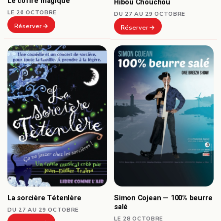
Le coffre magique
Hibou Chouchou
LE 26 OCTOBRE
DU 27 AU 29 OCTOBRE
Réserver
Réserver
La sorcière Tétenlère
Simon Cojean — 100% beurre
salé
DU 27 AU 29 OCTOBRE
LE 28 OCTOBRE