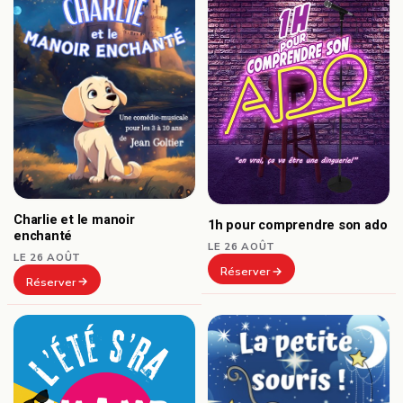
Charlie et le manoir
1h pour comprendre son ado
enchanté
LE 26 AOÛT
LE 26 AOÛT
Réserver
Réserver